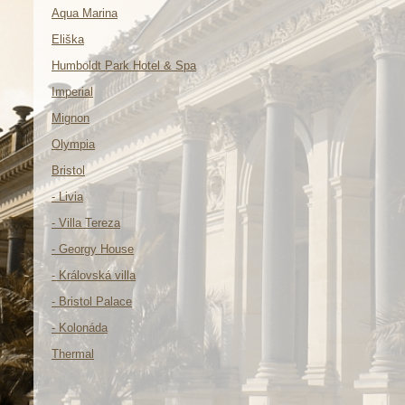
Aqua Marina
Eliška
Humboldt Park Hotel & Spa
Imperial
Mignon
Olympia
Bristol
- Livia
- Villa Tereza
- Georgy House
- Královská villa
- Bristol Palace
- Kolonáda
Thermal