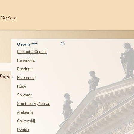
- Отдых
Отели ****
Interhotel Central
Panorama
Prezident
Варах
Richmond
Růže
Salvator
Smetana Vyšehrad
Ambiente
Čajkovskij
Dvořák